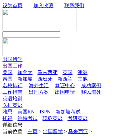
设为首页
|
加入收藏
|
联系我们
出国留学
出国工作
美国
加拿大
马来西亚
英国
澳洲
泰国
新加坡
西班牙
新西兰
其他
名校排行
海外生活
签证中心
成功案例
工作指南
出国方案
出国申请
移民海外
英语培训
医护英语
雅思
美国RN
ISPN
新加坡考试
托福
沙特考试
职称英语
考研英语
详细信息
当前位置：
主页
>
出国留学
>
马来西亚
>